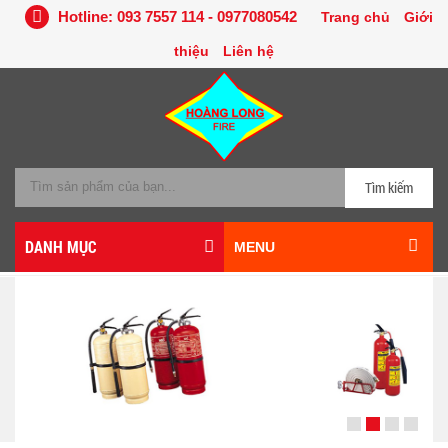
Hotline: 093 7557 114 - 0977080542
Trang chủ
Giới
thiệu
Liên hệ
Tìm kiếm
DANH MỤC
MENU