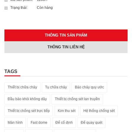
Trạng thái:
Còn hàng
THÔNG TIN SẢN PHẨM
THÔNG TIN LIÊN HỆ
TAGS
Thiết bị chữa cháy
Tụ chữa cháy
Báo cháy quy ước
Đầu báo khói không dây
Thiết bị chống sét lan truyền
Thiết bị chống sét trực tiếp
Kim thu sét
Hệ thống chống sét
Màn hình
Fast dome
Đế cố định
Đế quay quét