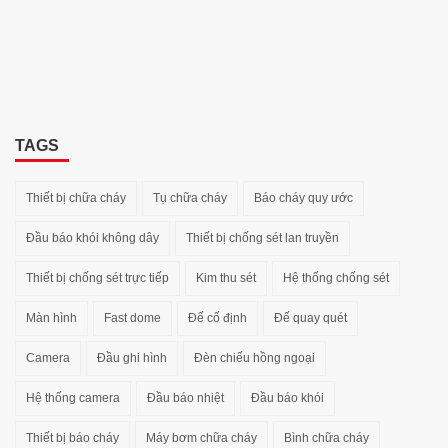
TAGS
Thiết bị chữa cháy
Tụ chữa cháy
Báo cháy quy ước
Đầu báo khói không dây
Thiết bị chống sét lan truyền
Thiết bị chống sét trực tiếp
Kim thu sét
Hệ thống chống sét
Màn hình
Fast dome
Đế cố định
Đế quay quét
Camera
Đầu ghi hình
Đèn chiếu hồng ngoại
Hệ thống camera
Đầu báo nhiệt
Đầu báo khói
Thiết bị báo cháy
Máy bơm chữa cháy
Bình chữa cháy