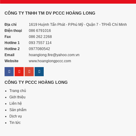
CÔNG TY TNHH TM DV PCCC HOÀNG LONG
Địa chỉ
1619 Huỳnh Tấn Phát - P.Phú Mỹ - Quận 7 - TP.Hồ Chí Minh
Điện thoại
086 6791016
Fax
086 262 2268
Hotline 1
093 7557 114
Hotline 2
0977080542
Email
hoanglong.fire@yahoo.com.vn
Website
www.hoanglongpccc.com
CÔNG TY PCCC HOÀNG LONG
Trang chủ
Giới thiệu
Liên hệ
Sản phẩm
Dịch vụ
Tin tức