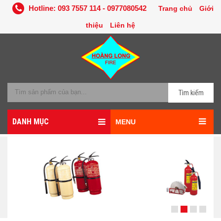
Hotline: 093 7557 114 - 0977080542
Trang chủ
Giới
thiệu
Liên hệ
Tìm kiếm
DANH MỤC
MENU