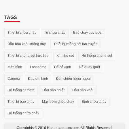
TAGS
Thiết bị chữa cháy
Tụ chữa cháy
Báo cháy quy ước
Đầu báo khói không dây
Thiết bị chống sét lan truyền
Thiết bị chống sét trực tiếp
Kim thu sét
Hệ thống chống sét
Màn hình
Fast dome
Đế cố định
Đế quay quét
Camera
Đầu ghi hình
Đèn chiếu hồng ngoại
Hệ thống camera
Đầu báo nhiệt
Đầu báo khói
Thiết bị báo cháy
Máy bơm chữa cháy
Bình chữa cháy
Hệ thống chữa cháy
Copyrights © 2016 Hoanglongpccc.com. All Rights Reserved.