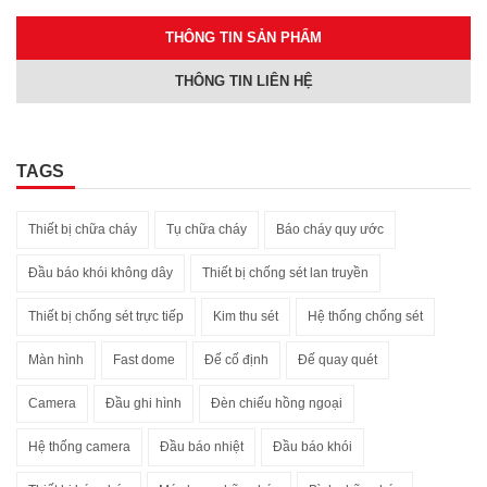
THÔNG TIN SẢN PHẨM
THÔNG TIN LIÊN HỆ
TAGS
Thiết bị chữa cháy
Tụ chữa cháy
Báo cháy quy ước
Đầu báo khói không dây
Thiết bị chống sét lan truyền
Thiết bị chống sét trực tiếp
Kim thu sét
Hệ thống chống sét
Màn hình
Fast dome
Đế cố định
Đế quay quét
Camera
Đầu ghi hình
Đèn chiếu hồng ngoại
Hệ thống camera
Đầu báo nhiệt
Đầu báo khói