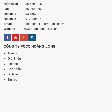
Điện thoại
086 6791016
Fax
086 262 2268
Hotline 1
093 7557 114
Hotline 2
0977080542
Email
hoanglong.fire@yahoo.com.vn
Website
www.hoanglongpccc.com
CÔNG TY PCCC HOÀNG LONG
Trang chủ
Giới thiệu
Liên hệ
Sản phẩm
Dịch vụ
Tin tức