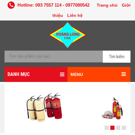
Hotline: 093 7557 114 - 0977080542
Trang chủ
Giới
thiệu
Liên hệ
Tìm kiếm
DANH MỤC
MENU