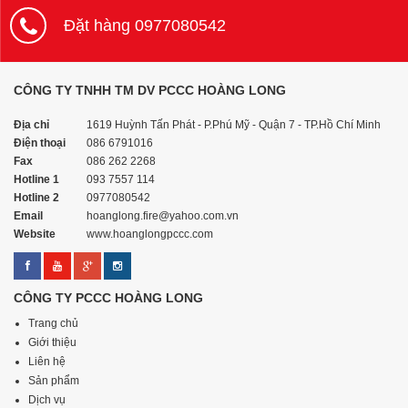
Đặt hàng 0977080542
CÔNG TY TNHH TM DV PCCC HOÀNG LONG
Địa chỉ
1619 Huỳnh Tấn Phát - P.Phú Mỹ - Quận 7 - TP.Hồ Chí Minh
Điện thoại
086 6791016
Fax
086 262 2268
Hotline 1
093 7557 114
Hotline 2
0977080542
Email
hoanglong.fire@yahoo.com.vn
Website
www.hoanglongpccc.com
CÔNG TY PCCC HOÀNG LONG
Trang chủ
Giới thiệu
Liên hệ
Sản phẩm
Dịch vụ