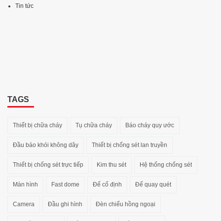
Tin tức
TAGS
Thiết bị chữa cháy
Tụ chữa cháy
Báo cháy quy ước
Đầu báo khói không dây
Thiết bị chống sét lan truyền
Thiết bị chống sét trực tiếp
Kim thu sét
Hệ thống chống sét
Màn hình
Fast dome
Đế cố định
Đế quay quét
Camera
Đầu ghi hình
Đèn chiếu hồng ngoại