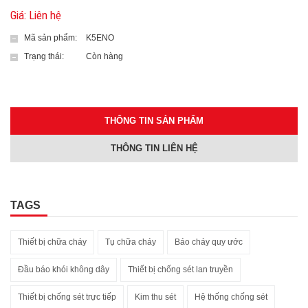
Giá: Liên hệ
Mã sản phẩm:
K5ENO
Trạng thái:
Còn hàng
THÔNG TIN SẢN PHẨM
THÔNG TIN LIÊN HỆ
TAGS
Thiết bị chữa cháy
Tụ chữa cháy
Báo cháy quy ước
Đầu báo khói không dây
Thiết bị chống sét lan truyền
Thiết bị chống sét trực tiếp
Kim thu sét
Hệ thống chống sét