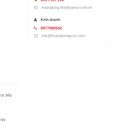
093 7557 114
hoanglong.fire@yahoo.com.vn
Kinh doanh
0977080542
info@hoanglongpccc.com
rực tiếp
háy