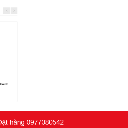
aiwan
IONIFLASH MACH 45
Kim thu sét SCHIRTEC
Giá: Liên hệ
Giá: Liên hệ
Đặt hàng 0977080542