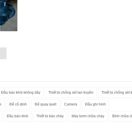
Đầu báo khói không dây
Thiết bị chống sét lan truyền
Thiết bị chống sét t
e
Đế cố định
Đế quay quét
Camera
Đầu ghi hình
Đầu báo khói
Thiết bị báo cháy
Máy bơm chữa cháy
Bình chữa c