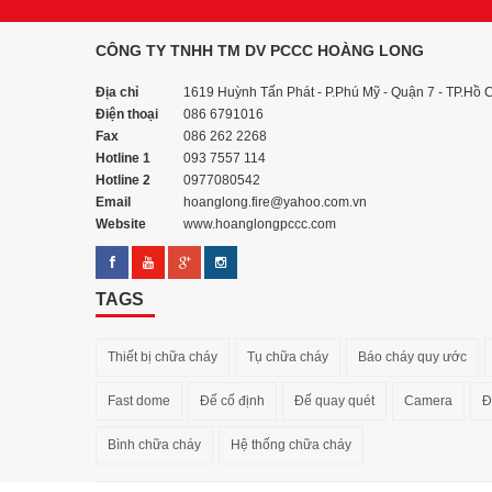
CÔNG TY TNHH TM DV PCCC HOÀNG LONG
Địa chỉ
1619 Huỳnh Tấn Phát - P.Phú Mỹ - Quận 7 - TP.Hồ 
Điện thoại
086 6791016
Fax
086 262 2268
Hotline 1
093 7557 114
Hotline 2
0977080542
Email
hoanglong.fire@yahoo.com.vn
Website
www.hoanglongpccc.com
TAGS
Thiết bị chữa cháy
Tụ chữa cháy
Báo cháy quy ước
Fast dome
Đế cố định
Đế quay quét
Camera
Đ
Bình chữa cháy
Hệ thống chữa cháy