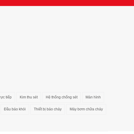
rực tiếp
Kim thu sét
Hệ thống chống sét
Màn hình
Đầu báo khói
Thiết bị báo cháy
Máy bơm chữa cháy