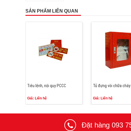
SẢN PHẨM LIÊN QUAN
00L
Tiêu lệnh, nội quy PCCC
Tủ đựng vòi chữa cháy
Giá: Liên hệ
Giá: Liên hệ
Đặt hàng 093 7