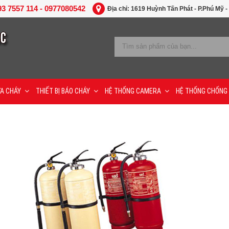
93 7557 114 - 0977080542
Địa chỉ: 1619 Huỳnh Tấn Phát - P.Phú Mỹ -
A CHÁY
THIẾT BỊ BÁO CHÁY
HỆ THỐNG CAMERA
HỆ THỐNG CHỐNG