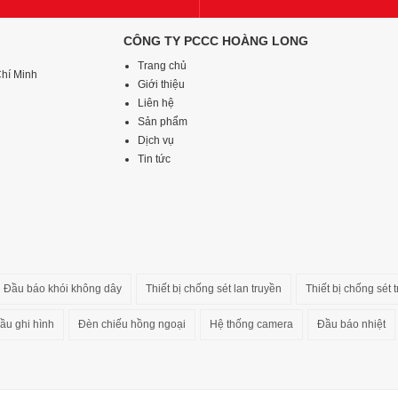
CÔNG TY PCCC HOÀNG LONG
Trang chủ
Chí Minh
Giới thiệu
Liên hệ
Sản phẩm
Dịch vụ
Tin tức
Đầu báo khói không dây
Thiết bị chống sét lan truyền
Thiết bị chống sét t
ầu ghi hình
Đèn chiếu hồng ngoại
Hệ thống camera
Đầu báo nhiệt