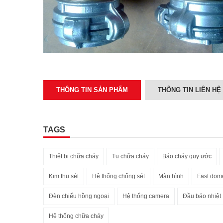
THÔNG TIN SẢN PHẨM
THÔNG TIN LIÊN HỆ
TAGS
Thiết bị chữa cháy
Tụ chữa cháy
Báo cháy quy ước
Kim thu sét
Hệ thống chống sét
Màn hình
Fast dom
Đèn chiếu hồng ngoại
Hệ thống camera
Đầu báo nhiệt
Hệ thống chữa cháy