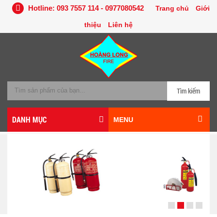
Hotline: 093 7557 114 - 0977080542
Trang chủ
Giới
thiệu
Liên hệ
Tìm kiếm
DANH MỤC
MENU