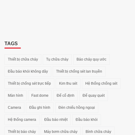
TAGS
Thiết bị chữa cháy
Tụ chữa cháy
Báo cháy quy ước
Đầu báo khói không dây
Thiết bị chống sét lan truyền
Thiết bị chống sét trực tiếp
Kim thu sét
Hệ thống chống sét
Màn hình
Fast dome
Đế cố định
Đế quay quét
Camera
Đầu ghi hình
Đèn chiếu hồng ngoại
Hệ thống camera
Đầu báo nhiệt
Đầu báo khói
Thiết bị báo cháy
Máy bơm chữa cháy
Bình chữa cháy