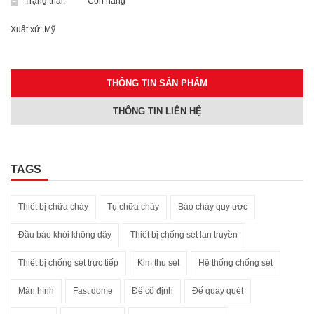
Trạng thái:
Còn hàng
Xuất xứ: Mỹ
THÔNG TIN SẢN PHẨM
THÔNG TIN LIÊN HỆ
TAGS
Thiết bị chữa cháy
Tụ chữa cháy
Báo cháy quy ước
Đầu báo khói không dây
Thiết bị chống sét lan truyền
Thiết bị chống sét trực tiếp
Kim thu sét
Hệ thống chống sét
Màn hình
Fast dome
Đế cố định
Đế quay quét