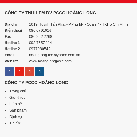
CÔNG TY TNHH TM DV PCCC HOÀNG LONG
Địa chỉ
1619 Huỳnh Tấn Phát - P.Phú Mỹ - Quận 7 - TP.Hồ Chí Minh
Điện thoại
086 6791016
Fax
086 262 2268
Hotline 1
093 7557 114
Hotline 2
0977080542
Email
hoanglong.fire@yahoo.com.vn
Website
www.hoanglongpccc.com
CÔNG TY PCCC HOÀNG LONG
Trang chủ
Giới thiệu
Liên hệ
Sản phẩm
Dịch vụ
Tin tức