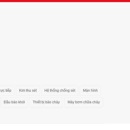
rực tiếp
Kim thu sét
Hệ thống chống sét
Màn hình
Đầu báo khói
Thiết bị báo cháy
Máy bơm chữa cháy