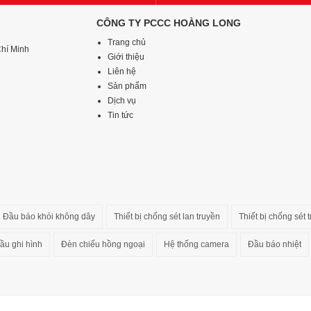
CÔNG TY PCCC HOÀNG LONG
Trang chủ
Chí Minh
Giới thiệu
Liên hệ
Sản phẩm
Dịch vụ
Tin tức
Đầu báo khói không dây
Thiết bị chống sét lan truyền
Thiết bị chống sét t
ầu ghi hình
Đèn chiếu hồng ngoại
Hệ thống camera
Đầu báo nhiệt
Copyrights © 2016 Hoanglongpccc.com. All Rights Reserved.