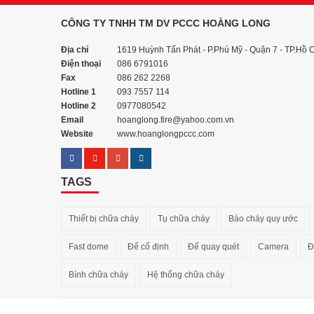
CÔNG TY TNHH TM DV PCCC HOÀNG LONG
Địa chỉ
1619 Huỳnh Tấn Phát - P.Phú Mỹ - Quận 7 - TP.Hồ 
Điện thoại
086 6791016
Fax
086 262 2268
Hotline 1
093 7557 114
Hotline 2
0977080542
Email
hoanglong.fire@yahoo.com.vn
Website
www.hoanglongpccc.com
TAGS
Thiết bị chữa cháy
Tụ chữa cháy
Báo cháy quy ước
Fast dome
Đế cố định
Đế quay quét
Camera
Đ
Bình chữa cháy
Hệ thống chữa cháy