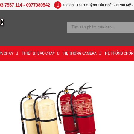
93 7557 114 - 0977080542
Địa chỉ: 1619 Huỳnh Tấn Phát - P.Phú Mỹ -
ỮA CHÁY
THIẾT BỊ BÁO CHÁY
HỆ THỐNG CAMERA
HỆ THỐNG CHỐN