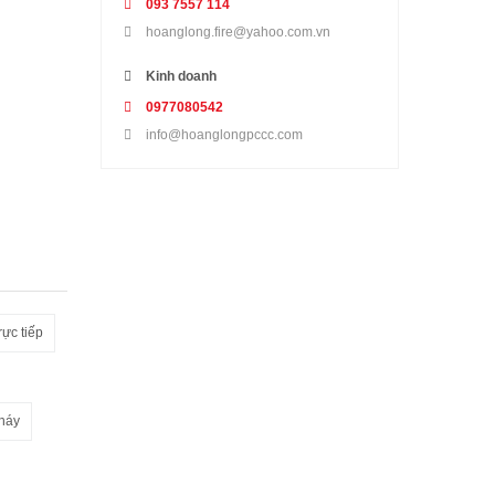
093 7557 114
hoanglong.fire@yahoo.com.vn
Kinh doanh
0977080542
info@hoanglongpccc.com
rực tiếp
háy