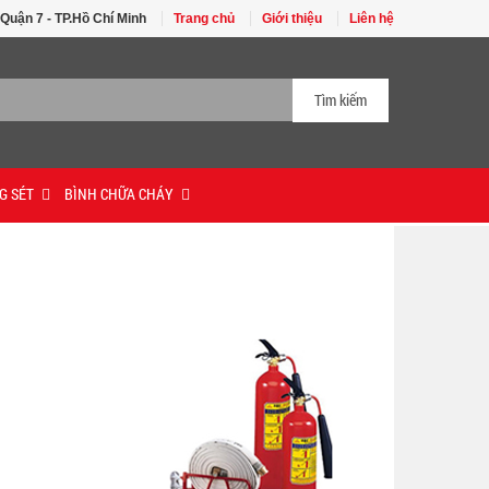
 Quận 7 - TP.Hồ Chí Minh
Trang chủ
Giới thiệu
Liên hệ
Tìm kiếm
G SÉT
BÌNH CHỮA CHÁY