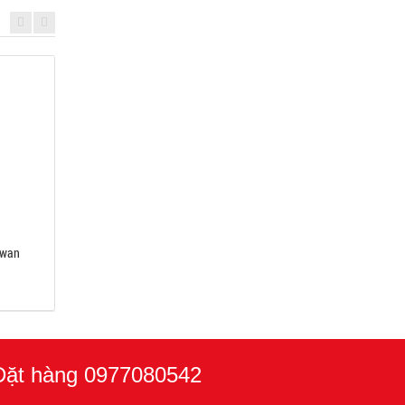
iwan
IONIFLASH MACH 45
Kim thu sét SCHIRTEC
Giá: Liên hệ
Giá: Liên hệ
Đặt hàng 0977080542