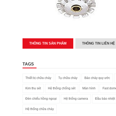
THÔNG TIN SẢN PHẨM
THÔNG TIN LIÊN HỆ
TAGS
Thiết bị chữa cháy
Tụ chữa cháy
Báo cháy quy ước
Kim thu sét
Hệ thống chống sét
Màn hình
Fast dom
Đèn chiếu hồng ngoại
Hệ thống camera
Đầu báo nhiệt
Hệ thống chữa cháy