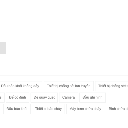
Đầu báo khói không dây
Thiết bị chống sét lan truyền
Thiết bị chống sét t
e
Đế cố định
Đế quay quét
Camera
Đầu ghi hình
Đầu báo khói
Thiết bị báo cháy
Máy bơm chữa cháy
Bình chữa c